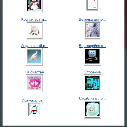
Кролик ест м...
Веточка шипо...
Игрушечный к...
Вертящийся к...
На счастье
Строение
Смайлик в ле...
Снеговик на ...