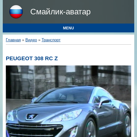
Смайлик-аватар
MENU
Главная
»
Видео
»
Транспорт
PEUGEOT 308 RC Z