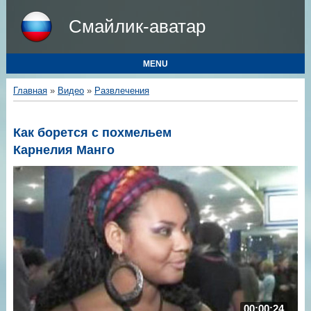
Смайлик-аватар
MENU
Главная
»
Видео
»
Развлечения
Как борется с похмельем
Карнелия Манго
00:00:24