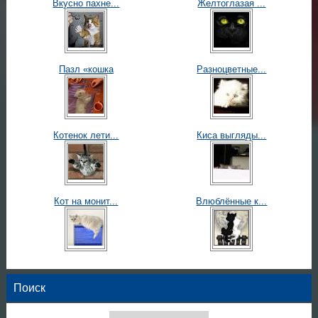
Вкусно пахне...
Желтоглазая ...
Пазл «кошка
Разноцветные...
Котенок лети...
Киса выгляды...
Кот на монит...
Влюблённые к...
Поиск