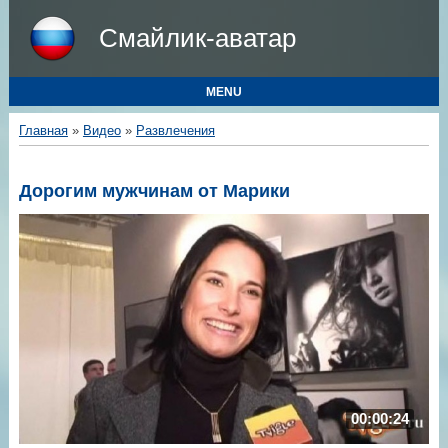
Смайлик-аватар
MENU
Главная
»
Видео
»
Развлечения
Дорогим мужчинам от Марики
00:00:24