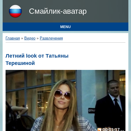
Смайлик-аватар
MENU
Главная
»
Видео
»
Развлечения
Летний look от Татьяны
Терешиной
00:01:17