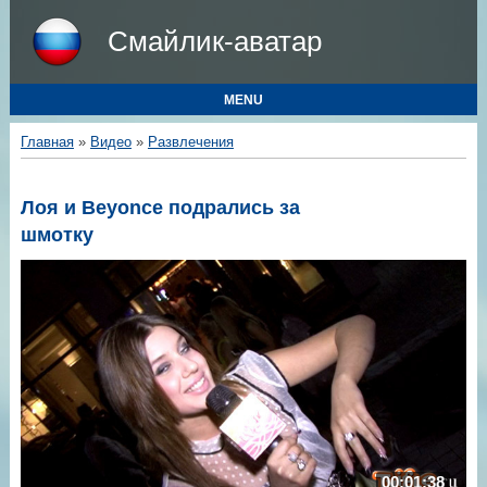
Смайлик-аватар
MENU
Главная
»
Видео
»
Развлечения
Лоя и Beyonce подрались за
шмотку
00:01:38