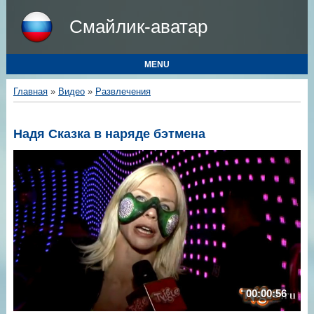
Смайлик-аватар
MENU
Главная
»
Видео
»
Развлечения
Надя Сказка в наряде бэтмена
00:00:56