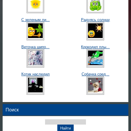
С зеленым ли...
Радуясь солнцу
Веточка шипо...
Крокодил плы...
Котик наследил
Собачка сред...
Поиск