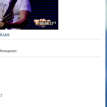
00:04:17
й Live
«Женщина».
17