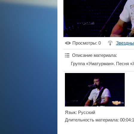
Просмотры
: 0
Звездны
Описание материала
:
Группа «Уматурман». Песня 
Язык
: Русский
Длительность материала
: 00:04: