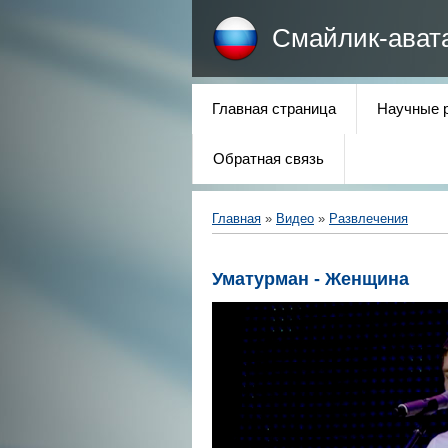
Смайлик-ават
Главная страница
Научные 
Обратная связь
Главная
»
Видео
»
Развлечения
Уматурман - Женщина