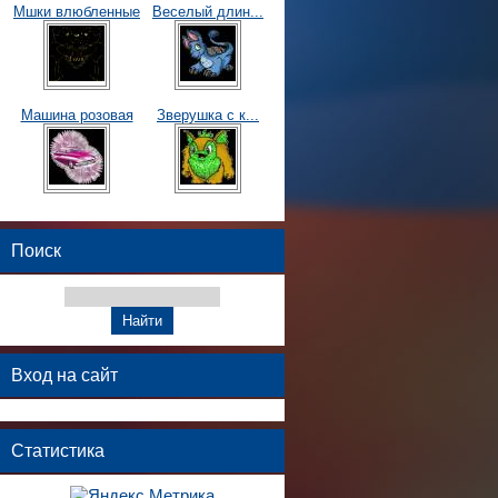
Мшки влюбленные
Веселый длин...
Машина розовая
Зверушка с к...
Поиск
Вход на сайт
Статистика