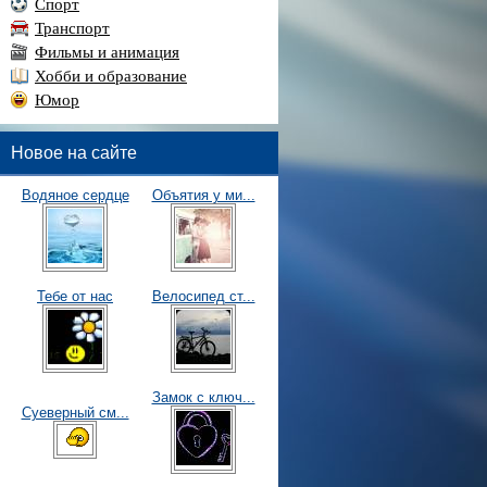
Спорт
Транспорт
Фильмы и анимация
Хобби и образование
Юмор
Новое на сайте
Водяное сердце
Объятия у ми...
Тебе от нас
Велосипед ст...
Замок с ключ...
Суеверный см...