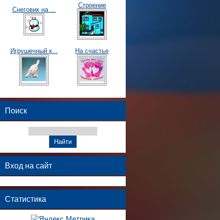
Строение
Снеговик на ...
Игрушечный к...
На счастье
Поиск
Вход на сайт
Статистика