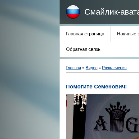
Смайлик-ават
Главная страница
Научные 
Обратная связь
Главная
»
Видео
»
Развлечения
Помогите Семенович!