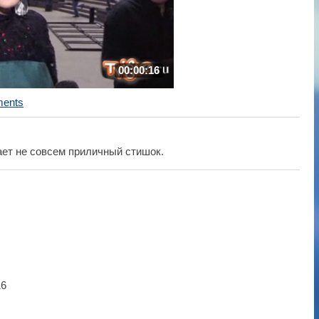
00:00:16
ents
ает не совсем приличный стишок.
16