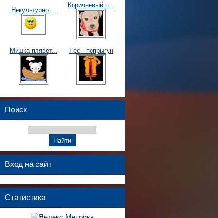
Коричневый п...
Некультурно ...
Мишка плявет...
Пес - попрыгун
Поиск
Вход на сайт
Статистика