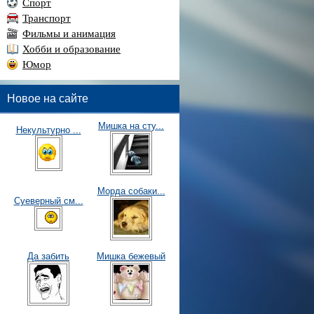
Спорт
Транспорт
Фильмы и анимация
Хобби и образование
Юмор
Новое на сайте
Мишка на сту...
Некультурно ...
Морда собаки...
Суеверный см...
Да забить
Мишка бежевый