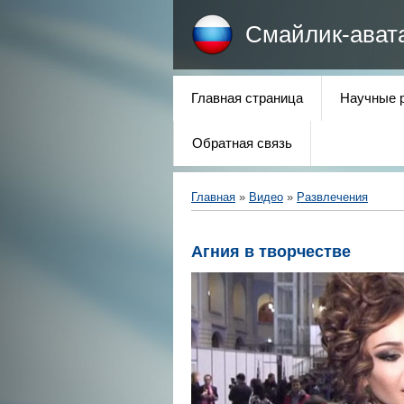
Смайлик-ават
Главная страница
Научные 
Обратная связь
Главная
»
Видео
»
Развлечения
Агния в творчестве