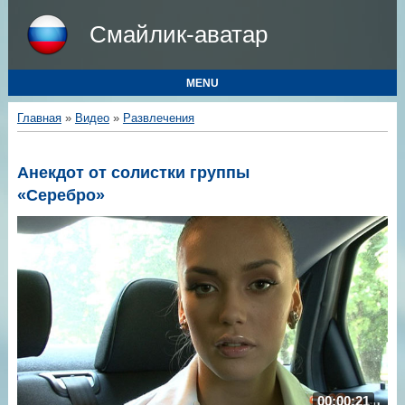
Смайлик-аватар
MENU
Главная
»
Видео
»
Развлечения
Анекдот от солистки группы
«Серебро»
00:00:21