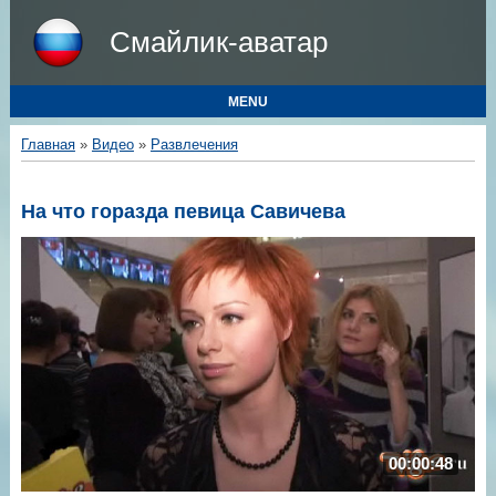
Смайлик-аватар
MENU
Главная
»
Видео
»
Развлечения
На что горазда певица Савичева
00:00:48