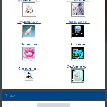
Игрушечный к...
Вертящийся к...
На счастье
Строение
Смайлик в ле...
Снеговик на ...
Поиск