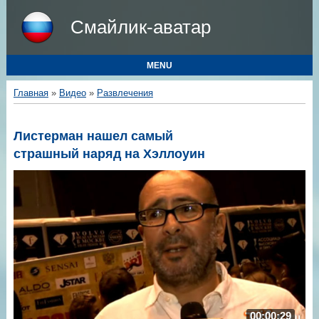
Смайлик-аватар
MENU
Главная
»
Видео
»
Развлечения
Листерман нашел самый
страшный наряд на Хэллоуин
00:00:29