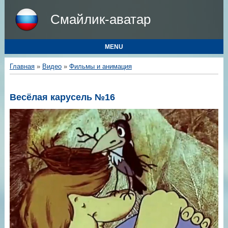
Смайлик-аватар
MENU
Главная
»
Видео
»
Фильмы и анимация
Весёлая карусель №16