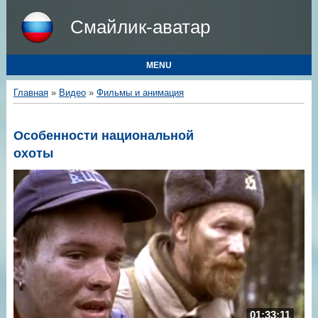
Смайлик-аватар
MENU
Главная
»
Видео
»
Фильмы и анимация
Особенности национальной
охоты
01:33:11