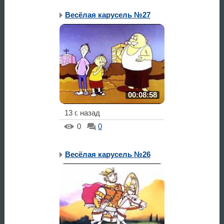
Весёлая карусель №27
00:08:58
13 г. назад
0
0
Весёлая карусель №26