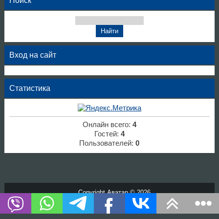
Вход на сайт
Статистика
Онлайн всего:
4
Гостей:
4
Пользователей:
0
Copyright Аватар © 2026
Хостинг от
uCoz