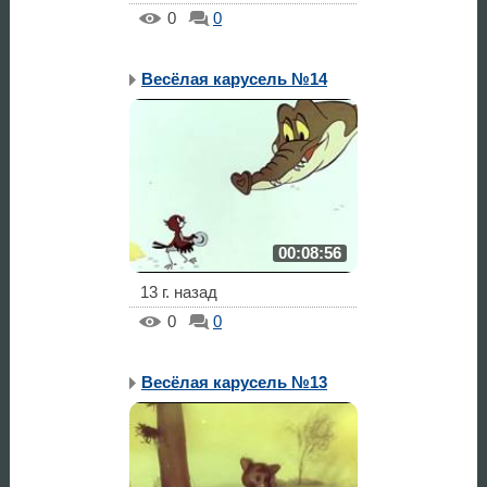
0
0
Весёлая карусель №14
00:08:56
13 г. назад
0
0
Весёлая карусель №13