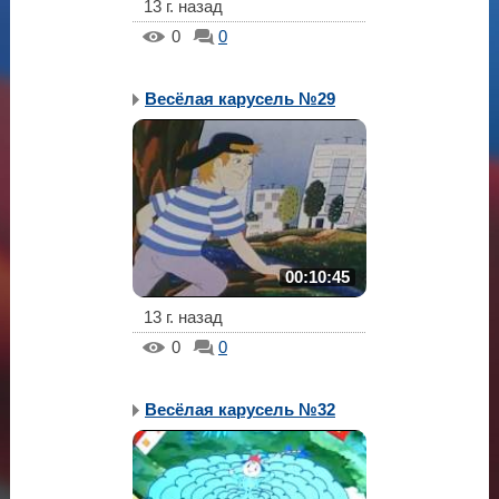
13 г. назад
0
0
Весёлая карусель №29
00:10:45
13 г. назад
0
0
Весёлая карусель №32