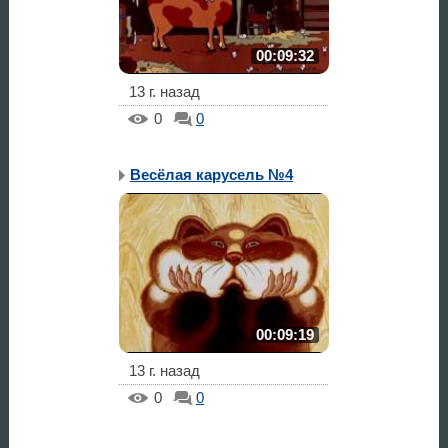
00:09:32
13 г. назад
0
0
Весёлая карусель №4
00:09:19
13 г. назад
0
0