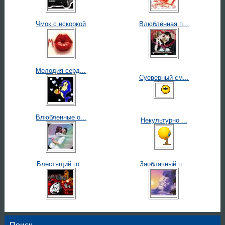
Чмок с искоркой
Влюблённая п...
Мелодия серд...
Суеверный см...
Влюбленные о...
Некультурно ...
Блестящий го...
Заоблачный п...
Поиск