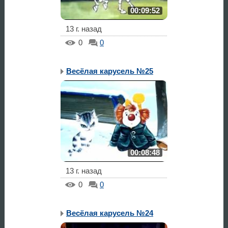
00:09:52
13 г. назад
0
0
Весёлая карусель №25
00:08:48
13 г. назад
0
0
Весёлая карусель №24