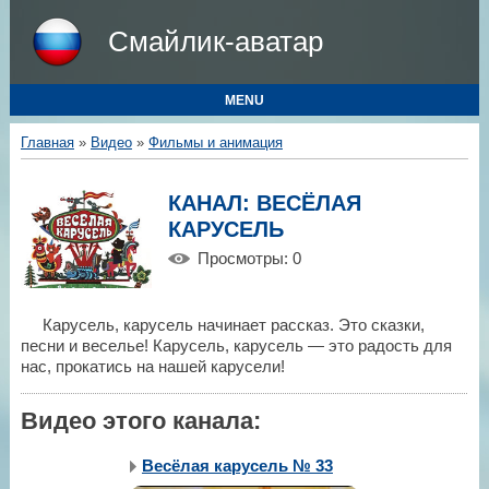
Смайлик-аватар
MENU
Главная
»
Видео
»
Фильмы и анимация
КАНАЛ: ВЕСЁЛАЯ
КАРУСЕЛЬ
Просмотры
: 0
Карусель, карусель начинает рассказ. Это сказки,
песни и веселье! Карусель, карусель — это радость для
нас, прокатись на нашей карусели!
Видео этого канала
:
Весёлая карусель № 33