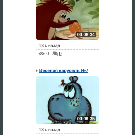
00:08:34
13 г. назад
0
0
Весёлая карусель №7
00:09:35
13 г. назад