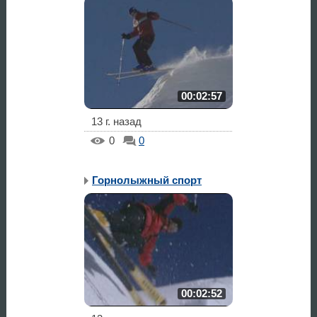
00:02:57
13 г. назад
0
0
Горнолыжный спорт
00:02:52