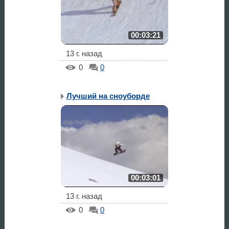
00:03:21
13 г. назад
0
0
Лучший на сноуборде
00:03:01
13 г. назад
0
0