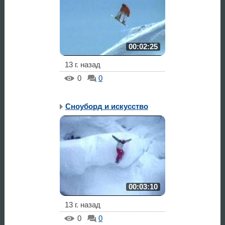
00:02:25
13 г. назад
0
0
Сноуборд и искусство
00:03:10
13 г. назад
0
0