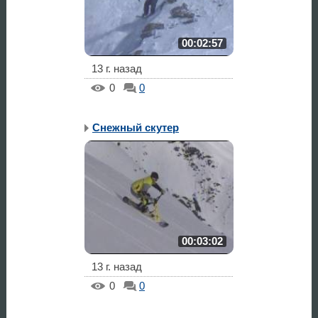
00:02:57
13 г. назад
0
0
Снежный скутер
00:03:02
13 г. назад
0
0