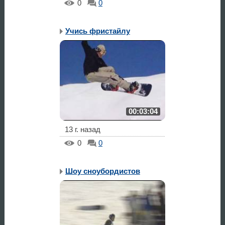
0
0
Учись фристайлу
00:03:04
13 г. назад
0
0
Шоу сноубордистов