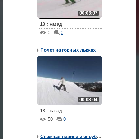
00:03:07
13 г. назад
0
0
Полет на горных лыжах
00:03:04
13 г. назад
50
0
Снежная лавина и сноубо...