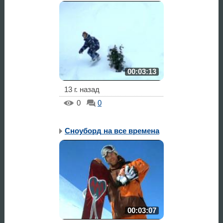
00:03:13
13 г. назад
0
0
Сноуборд на все времена
00:03:07