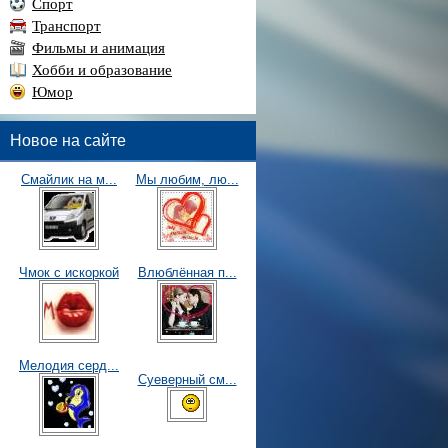
Спорт
Транспорт
Фильмы и анимация
Хобби и образование
Юмор
Новое на сайте
Смайлик на м...
Мы любим, лю...
Чмок с искоркой
Влюблённая п...
Мелодия серд...
Суеверный см...