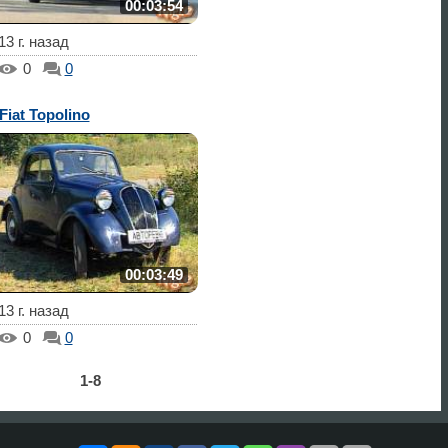
00:03:54
13 г. назад
0
0
Fiat Topolino
00:03:49
13 г. назад
0
0
1-8