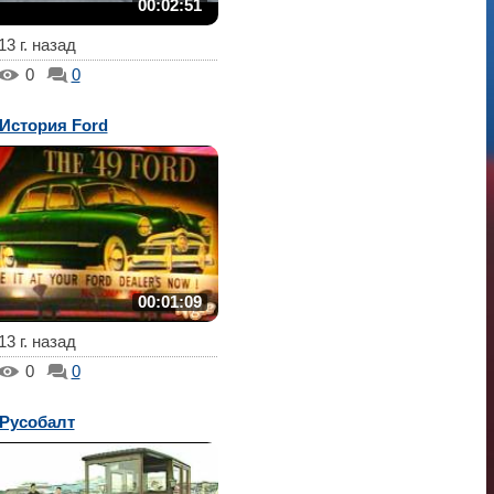
00:02:51
13 г. назад
0
0
История Ford
00:01:09
13 г. назад
0
0
Русобалт