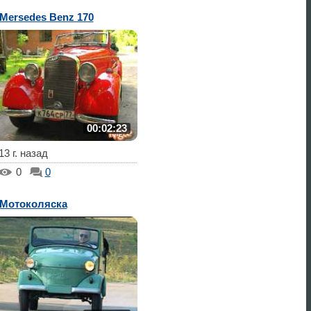
Mersedes Benz 170
00:02:23
13 г. назад
0
0
Мотоколяска