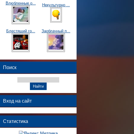
Влюбленные о...
Некультурно ...
Блестящий го...
Заоблачный п...
Поиск
Вход на сайт
Статистика