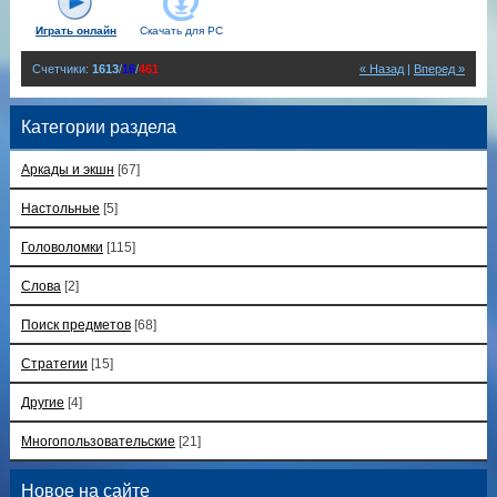
Играть онлайн
Скачать для
PC
Счетчики
:
1613
/
16
/
461
« Назад
|
Вперед »
Категории раздела
Аркады и экшн
[67]
Настольные
[5]
Головоломки
[115]
Слова
[2]
Поиск предметов
[68]
Стратегии
[15]
Другие
[4]
Многопользовательские
[21]
Новое на сайте