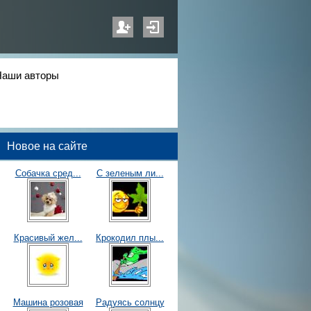
Наши авторы
Новое на сайте
Собачка сред...
С зеленым ли...
Красивый жел...
Крокодил плы...
Машина розовая
Радуясь солнцу