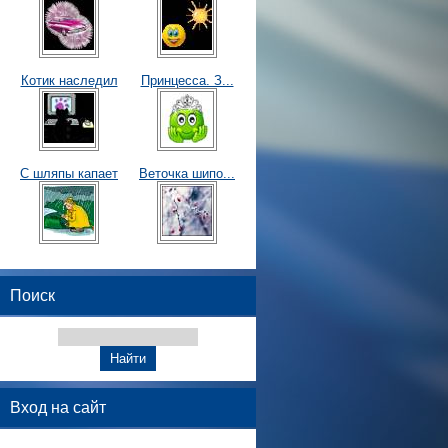
Котик наследил
Принцесса. З...
С шляпы капает
Веточка шипо...
Поиск
Вход на сайт