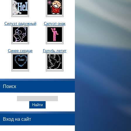
Силуэт радужный
Силуэт-знак
Синее сердце
Голубь летит
Поиск
Вход на сайт