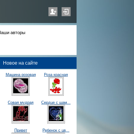
Наши авторы
Новое на сайте
Машина розовая
Роза красная
Совая мудрая
Сердце с шам...
Привет
Ребенок с цв...