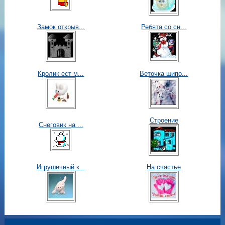
Замок открыв...
Ребята со сн...
Кролик ест м...
Веточка шипо...
Строение
Снеговик на ...
Игрушечный к...
На счастье