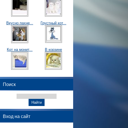
Вкусно пахне...
Грустный кот...
Кот на монит...
В корзине
Поиск
Вход на сайт