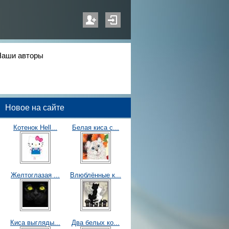
Наши авторы
Новое на сайте
Котенок Hell...
Белая киса с...
Желтоглазая ...
Влюблённые к...
Киса выгляды...
Два белых ко...