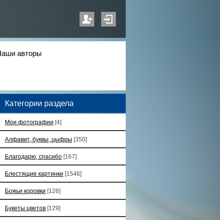
Наши авторы
Категории раздела
Мои фотографии
[4]
Алфавит, буквы, цыфры
[350]
Благодарю, спасибо
[167]
Блестящие картинки
[1546]
Божьи коровки
[126]
Букеты цветов
[129]