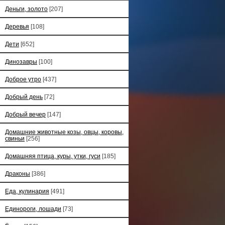
Деньги, золото
[207]
Деревья
[108]
Дети
[652]
Динозавры
[100]
Доброе утро
[437]
Добрый день
[72]
Добрый вечер
[147]
Домашние животные козы, овцы, коровы,
свиньи
[256]
Домашняя птица, куры, утки, гуси
[185]
Драконы
[386]
Еда, кулинария
[491]
Единороги, лошади
[73]