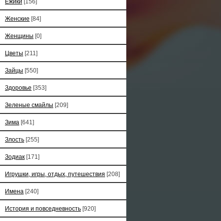
Ёжики
[156]
Женские
[84]
Женщины
[0]
Цветы
[211]
Зайцы
[550]
Здоровье
[353]
Зеленые смайлы
[209]
Зима
[641]
Злость
[255]
Зодиак
[171]
Игрушки, игры, отдых, путешествия
[208]
Имена
[240]
История и повседневность
[920]