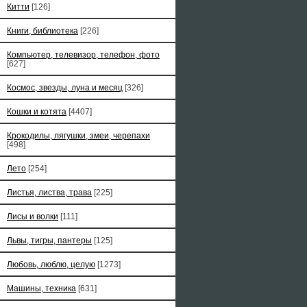
Китти
[126]
Книги, библиотека
[226]
Компьютер, телевизор, телефон, фото
[627]
Космос, звезды, луна и месяц
[326]
Кошки и котята
[4407]
Крокодилы, лягушки, змеи, черепахи
[498]
Лето
[254]
Листья, листва, трава
[225]
Лисы и волки
[111]
Львы, тигры, пантеры
[125]
Любовь, люблю, целую
[1273]
Машины, техника
[631]