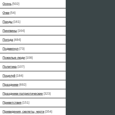
Осень
[502]
Очки
[54]
Панды
[161]
Пингвины
[164]
Погода
[484]
Подмигнул
[73]
Пожилые люди
[108]
Политика
[107]
Поцелуй
[184]
Праздники
[692]
Праздники патриотические
[323]
Приветствия
[151]
Привидения, скелеты, черти
[354]