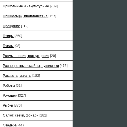
Прикольные и некультурные
[709]
Пришельцы, инопланетяне
[157]
Прощание
[112]
Птицы
[350]
Пчелы
[98]
Размышления, рассуждения
[20]
Разноцветные смайлы, пушистики
[476]
Рассветы, закаты
[183]
Роботы
[61]
Ромашки
[327]
Рыбки
[376]
Салют, свечи, фонари
[282]
Свадьба
[447]