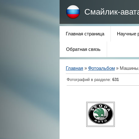
Смайлик-ават
Главная страница
Научные 
Обратная связь
Главная
»
Фотоальбом
» Машины,
Фотографий в разделе
:
631