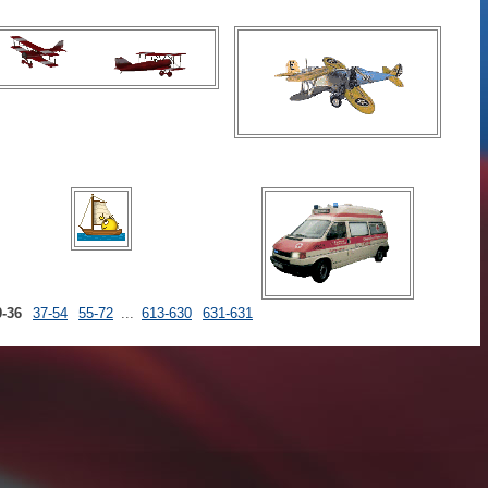
9-36
37-54
55-72
...
613-630
631-631