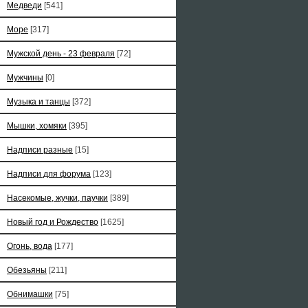
Медведи
[541]
Море
[317]
Мужской день - 23 февраля
[72]
Мужчины
[0]
Музыка и танцы
[372]
Мышки, хомяки
[395]
Надписи разные
[15]
Надписи для форума
[123]
Насекомые, жучки, паучки
[389]
Новый год и Рождество
[1625]
Огонь, вода
[177]
Обезьяны
[211]
Обнимашки
[75]