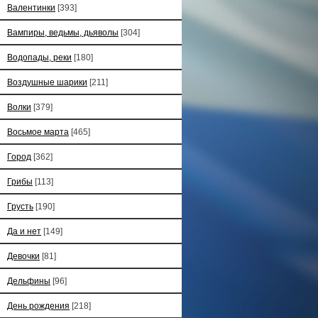
Валентинки
[393]
Вампиры, ведьмы, дьяволы
[304]
Водопады, реки
[180]
Воздушные шарики
[211]
Волки
[379]
Восьмое марта
[465]
Город
[362]
Грибы
[113]
Грусть
[190]
Да и нет
[149]
Девочки
[81]
Дельфины
[96]
День рождения
[218]