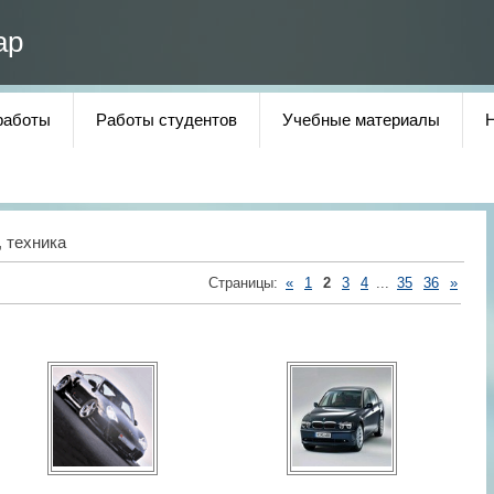
ар
работы
Работы студентов
Учебные материалы
 техника
Страницы
:
«
1
2
3
4
...
35
36
»