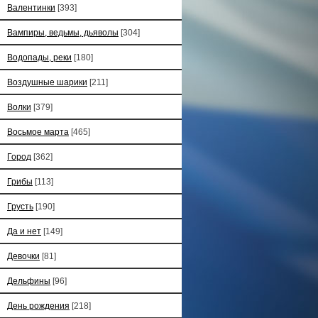
Валентинки
[393]
Вампиры, ведьмы, дьяволы
[304]
Водопады, реки
[180]
Воздушные шарики
[211]
Волки
[379]
Восьмое марта
[465]
Город
[362]
Грибы
[113]
Грусть
[190]
Да и нет
[149]
Девочки
[81]
Дельфины
[96]
День рождения
[218]