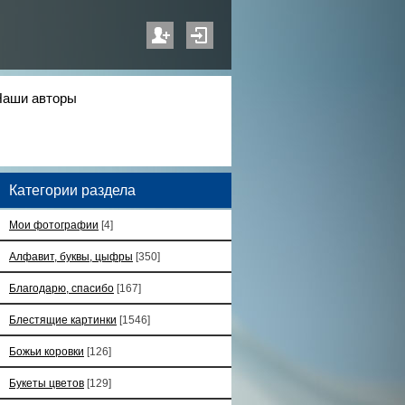
Наши авторы
Категории раздела
Мои фотографии
[4]
Алфавит, буквы, цыфры
[350]
Благодарю, спасибо
[167]
Блестящие картинки
[1546]
Божьи коровки
[126]
Букеты цветов
[129]