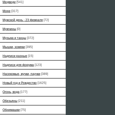
Медведи
[541]
Море
[317]
Мужской день - 23 февраля
[72]
Мужчины
[0]
Музыка и танцы
[372]
Мышки, хомяки
[395]
Надписи разные
[15]
Надписи для форума
[123]
Насекомые, жучки, паучки
[389]
Новый год и Рождество
[1625]
Огонь, вода
[177]
Обезьяны
[211]
Обнимашки
[75]