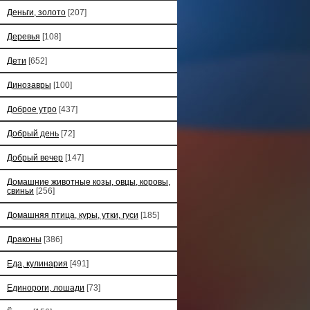
Деньги, золото
[207]
Деревья
[108]
Дети
[652]
Динозавры
[100]
Доброе утро
[437]
Добрый день
[72]
Добрый вечер
[147]
Домашние животные козы, овцы, коровы,
свиньи
[256]
Домашняя птица, куры, утки, гуси
[185]
Драконы
[386]
Еда, кулинария
[491]
Единороги, лошади
[73]