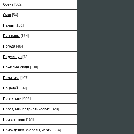
Осень
[502]
Очки
[54]
Панды
[161]
Пингвины
[164]
Погода
[484]
Подмигнул
[73]
Пожилые люди
[108]
Политика
[107]
Поцелуй
[184]
Праздники
[692]
Праздники патриотические
[323]
Приветствия
[151]
Привидения, скелеты, черти
[354]