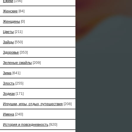
Ёжики
[156]
Женские
[84]
Женщины
[0]
Цветы
[211]
Зайцы
[550]
Здоровье
[353]
Зеленые смайлы
[209]
Зима
[641]
Злость
[255]
Зодиак
[171]
Игрушки, игры, отдых, путешествия
[208]
Имена
[240]
История и повседневность
[920]