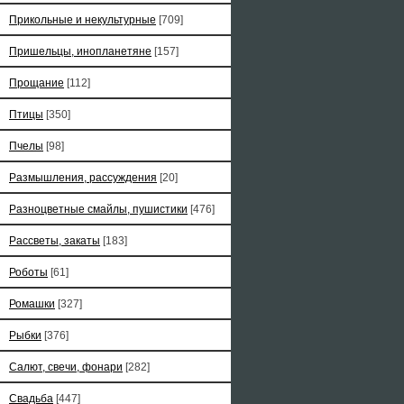
Прикольные и некультурные
[709]
Пришельцы, инопланетяне
[157]
Прощание
[112]
Птицы
[350]
Пчелы
[98]
Размышления, рассуждения
[20]
Разноцветные смайлы, пушистики
[476]
Рассветы, закаты
[183]
Роботы
[61]
Ромашки
[327]
Рыбки
[376]
Салют, свечи, фонари
[282]
Свадьба
[447]