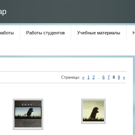
ар
работы
Работы студентов
Учебные материалы
Страницы
:
«
1
2
...
6
7
8
9
»