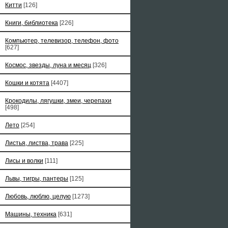
Китти
[126]
Книги, библиотека
[226]
Компьютер, телевизор, телефон, фото
[627]
Космос, звезды, луна и месяц
[326]
Кошки и котята
[4407]
Крокодилы, лягушки, змеи, черепахи
[498]
Лето
[254]
Листья, листва, трава
[225]
Лисы и волки
[111]
Львы, тигры, пантеры
[125]
Любовь, люблю, целую
[1273]
Машины, техника
[631]