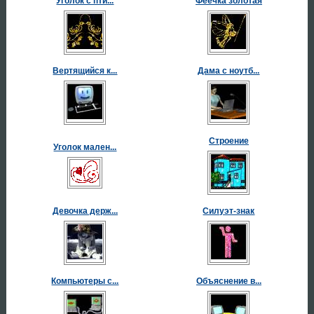
Уголок с пти...
Феечка золотая
Вертящийся к...
Дама с ноутб...
Строение
Уголок мален...
Девочка держ...
Силуэт-знак
Компьютеры с...
Объяснение в...