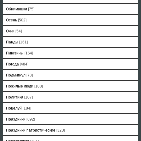
Обнимашки
[75]
Осень
[502]
Очки
[54]
Панды
[161]
Пингвины
[164]
Погода
[484]
Подмигнул
[73]
Пожилые люди
[108]
Политика
[107]
Поцелуй
[184]
Праздники
[692]
Праздники патриотические
[323]