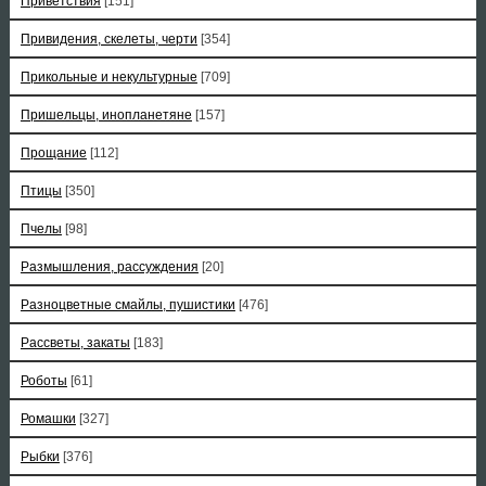
Приветствия
[151]
Привидения, скелеты, черти
[354]
Прикольные и некультурные
[709]
Пришельцы, инопланетяне
[157]
Прощание
[112]
Птицы
[350]
Пчелы
[98]
Размышления, рассуждения
[20]
Разноцветные смайлы, пушистики
[476]
Рассветы, закаты
[183]
Роботы
[61]
Ромашки
[327]
Рыбки
[376]