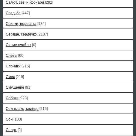
Салют, свечи, фонари
[282]
Свадьба
[447]
Свинки, поросята
[184]
Сердце, сердечко
[2137]
Синие смайлы
[0]
Слезы
[60]
Слоники
[215]
Смех
[219]
Смущение
[91]
Собаки
[923]
Солнышко, солнце
[215]
Сон
[183]
Спорт
[0]