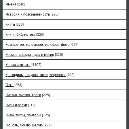
Имена
[240]
История и повседневность
[920]
Китти
[126]
Книги, библиотека
[226]
Компьютер, телевизор, телефон, фото
[627]
Космос, звезды, луна и месяц
[326]
Кошки и котята
[4407]
Крокодилы, лягушки, змеи, черепахи
[498]
Лето
[254]
Листья, листва, трава
[225]
Лисы и волки
[111]
Львы, тигры, пантеры
[125]
Любовь, люблю, целую
[1273]