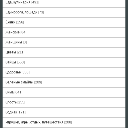
Еда, кулинария
[491]
Единороги, лошади
[73]
Ёжики
[156]
Женские
[84]
Женщины
[0]
Цветы
[211]
Зайцы
[550]
Здоровье
[353]
Зеленые смайлы
[209]
Зима
[641]
Злость
[255]
Зодиак
[171]
Игрушки, игры, отдых, путешествия
[208]