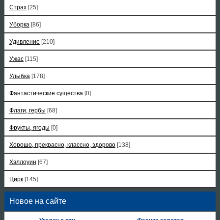
Страх
[25]
Уборка
[86]
Удивление
[210]
Ужас
[115]
Улыбка
[178]
Фантастические существа
[0]
Флаги, гербы
[68]
Фрукты, ягоды
[0]
Хорошо, прекрасно, классно, здорово
[138]
Хэллоуин
[67]
Цирк
[145]
Новое на сайте