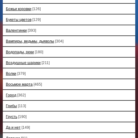
Божьи коровки
[126]
Букеты цветов
[129]
Валентинки
[393]
Вампиры, ведьмы, дьяволы
[304]
Водопады, реки
[180]
Воздушные шарики
[211]
Волки
[379]
Восьмое марта
[465]
Город
[362]
Грибы
[113]
Грусть
[190]
Да и нет
[149]