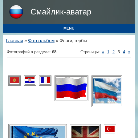
Смайлик-аватар
MENU
Главная
»
Фотоальбом
» Флаги, гербы
Фотографий в разделе
:
68
Страницы
:
«
1
2
3
4
»