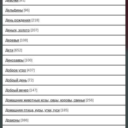
Девочки
[81]
Дельфины
[96]
День рождения
[218]
Деньги, золото
[207]
Деревья
[108]
Дети
[652]
Динозавры
[100]
Доброе утро
[437]
Добрый день
[72]
Добрый вечер
[147]
Домашние животные козы, овцы, коровы, свиньи
[256]
Домашняя птица, куры, утки, гуси
[185]
Драконы
[386]