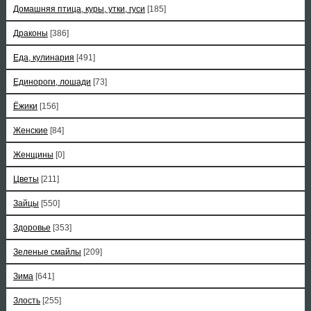
Домашняя птица, куры, утки, гуси
[185]
Драконы
[386]
Еда, кулинария
[491]
Единороги, лошади
[73]
Ёжики
[156]
Женские
[84]
Женщины
[0]
Цветы
[211]
Зайцы
[550]
Здоровье
[353]
Зеленые смайлы
[209]
Зима
[641]
Злость
[255]