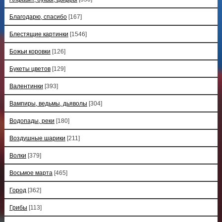
Благодарю, спасибо
[167]
Блестящие картинки
[1546]
Божьи коровки
[126]
Букеты цветов
[129]
Валентинки
[393]
Вампиры, ведьмы, дьяволы
[304]
Водопады, реки
[180]
Воздушные шарики
[211]
Волки
[379]
Восьмое марта
[465]
Город
[362]
Грибы
[113]