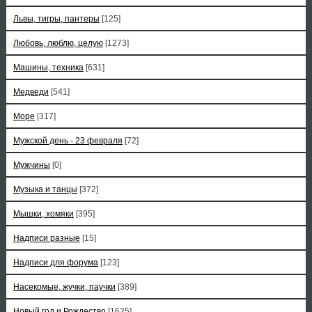
Львы, тигры, пантеры
[125]
Любовь, люблю, целую
[1273]
Машины, техника
[631]
Медведи
[541]
Море
[317]
Мужской день - 23 февраля
[72]
Мужчины
[0]
Музыка и танцы
[372]
Мышки, хомяки
[395]
Надписи разные
[15]
Надписи для форума
[123]
Насекомые, жучки, паучки
[389]
Новый год и Рождество
[1625]