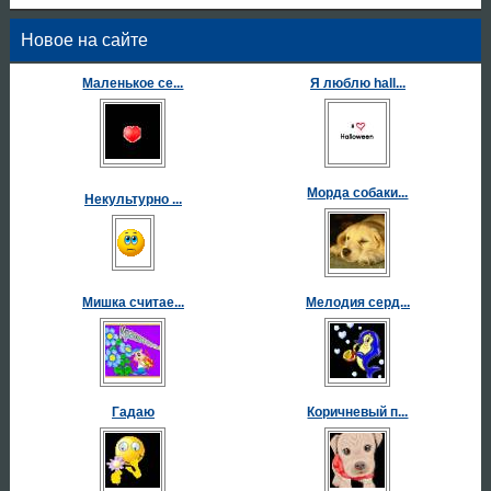
Новое на сайте
Маленькое се...
Я люблю hall...
Морда собаки...
Некультурно ...
Мишка считае...
Мелодия серд...
Гадаю
Коричневый п...