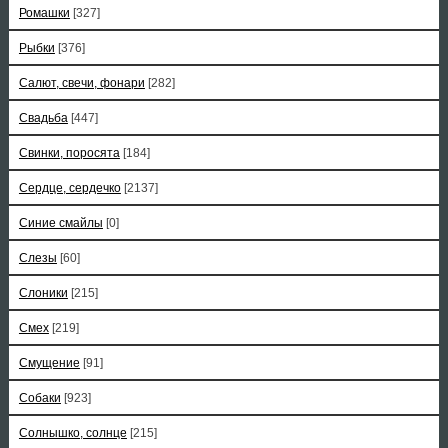
Ромашки
[327]
Рыбки
[376]
Салют, свечи, фонари
[282]
Свадьба
[447]
Свинки, поросята
[184]
Сердце, сердечко
[2137]
Синие смайлы
[0]
Слезы
[60]
Слоники
[215]
Смех
[219]
Смущение
[91]
Собаки
[923]
Солнышко, солнце
[215]