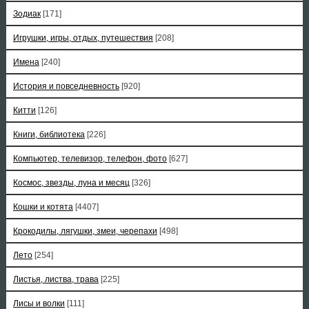
Зодиак
[171]
Игрушки, игры, отдых, путешествия
[208]
Имена
[240]
История и повседневность
[920]
Китти
[126]
Книги, библиотека
[226]
Компьютер, телевизор, телефон, фото
[627]
Космос, звезды, луна и месяц
[326]
Кошки и котята
[4407]
Крокодилы, лягушки, змеи, черепахи
[498]
Лето
[254]
Листья, листва, трава
[225]
Лисы и волки
[111]