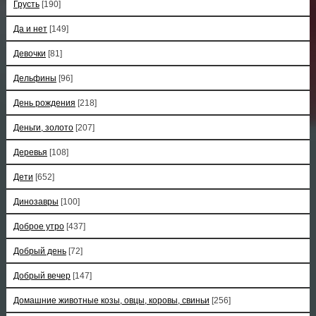
Грусть
[190]
Да и нет
[149]
Девочки
[81]
Дельфины
[96]
День рождения
[218]
Деньги, золото
[207]
Деревья
[108]
Дети
[652]
Динозавры
[100]
Доброе утро
[437]
Добрый день
[72]
Добрый вечер
[147]
Домашние животные козы, овцы, коровы, свиньи
[256]