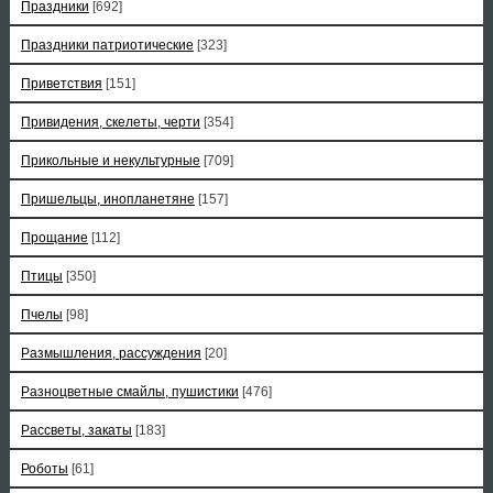
Праздники
[692]
Праздники патриотические
[323]
Приветствия
[151]
Привидения, скелеты, черти
[354]
Прикольные и некультурные
[709]
Пришельцы, инопланетяне
[157]
Прощание
[112]
Птицы
[350]
Пчелы
[98]
Размышления, рассуждения
[20]
Разноцветные смайлы, пушистики
[476]
Рассветы, закаты
[183]
Роботы
[61]