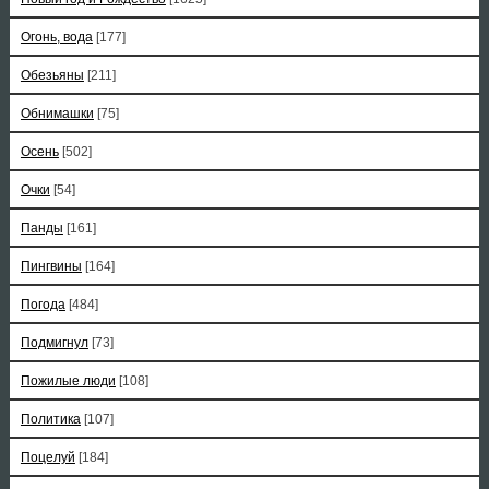
Огонь, вода
[177]
Обезьяны
[211]
Обнимашки
[75]
Осень
[502]
Очки
[54]
Панды
[161]
Пингвины
[164]
Погода
[484]
Подмигнул
[73]
Пожилые люди
[108]
Политика
[107]
Поцелуй
[184]