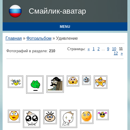
Смайлик-аватар
MENU
Главная
»
Фотоальбом
» Удивление
Страницы
:
«
1
2
...
9
10
11
Фотографий в разделе
:
210
12
»