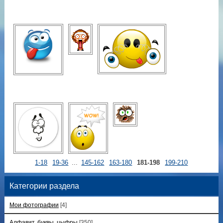
1-18
19-36
...
145-162
163-180
181-198
199-210
Категории раздела
Мои фотографии
[4]
Алфавит, буквы, цыфры
[350]