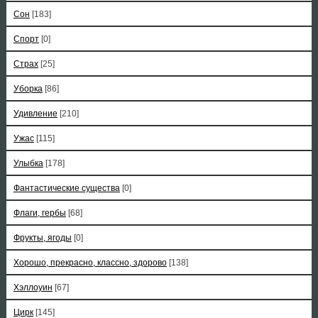
Сон
[183]
Спорт
[0]
Страх
[25]
Уборка
[86]
Удивление
[210]
Ужас
[115]
Улыбка
[178]
Фантастические существа
[0]
Флаги, гербы
[68]
Фрукты, ягоды
[0]
Хорошо, прекрасно, классно, здорово
[138]
Хэллоуин
[67]
Цирк
[145]