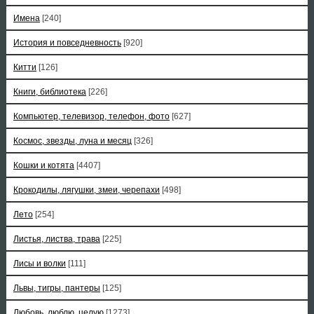
Имена
[240]
История и повседневность
[920]
Китти
[126]
Книги, библиотека
[226]
Компьютер, телевизор, телефон, фото
[627]
Космос, звезды, луна и месяц
[326]
Кошки и котята
[4407]
Крокодилы, лягушки, змеи, черепахи
[498]
Лето
[254]
Листья, листва, трава
[225]
Лисы и волки
[111]
Львы, тигры, пантеры
[125]
Любовь, люблю, целую
[1273]