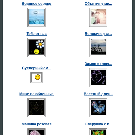
Водяное сердце
Объятия у ми...
Тебе от нас
Велосипед ст...
Замок с ключ...
Суеверный см...
Мшки влюбленные
Веселый длин...
Машина розовая
Зверушка с к...