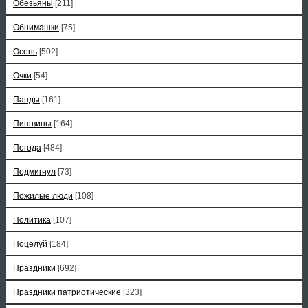
Обезьяны
[211]
Обнимашки
[75]
Осень
[502]
Очки
[54]
Панды
[161]
Пингвины
[164]
Погода
[484]
Подмигнул
[73]
Пожилые люди
[108]
Политика
[107]
Поцелуй
[184]
Праздники
[692]
Праздники патриотические
[323]