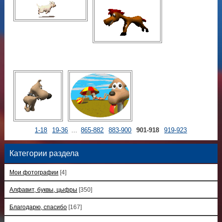
1-18
19-36
...
865-882
883-900
901-918
919-923
Категории раздела
Мои фотографии
[4]
Алфавит, буквы, цыфры
[350]
Благодарю, спасибо
[167]