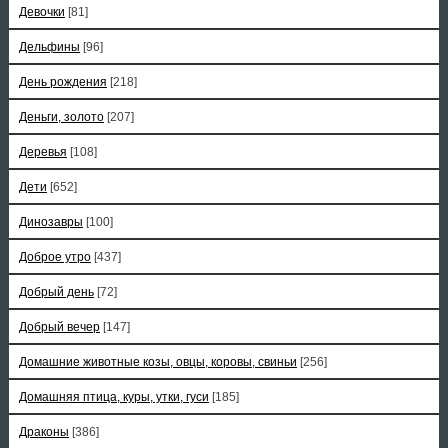
Девочки
[81]
Дельфины
[96]
День рождения
[218]
Деньги, золото
[207]
Деревья
[108]
Дети
[652]
Динозавры
[100]
Доброе утро
[437]
Добрый день
[72]
Добрый вечер
[147]
Домашние животные козы, овцы, коровы, свиньи
[256]
Домашняя птица, куры, утки, гуси
[185]
Драконы
[386]