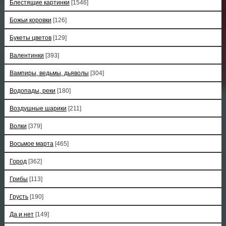
Блестящие картинки
[1546]
Божьи коровки
[126]
Букеты цветов
[129]
Валентинки
[393]
Вампиры, ведьмы, дьяволы
[304]
Водопады, реки
[180]
Воздушные шарики
[211]
Волки
[379]
Восьмое марта
[465]
Город
[362]
Грибы
[113]
Грусть
[190]
Да и нет
[149]