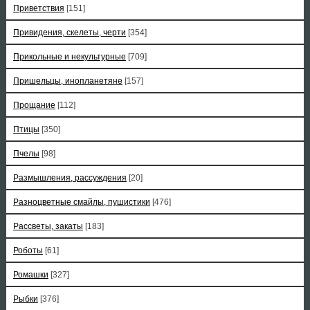
Приветствия
[151]
Привидения, скелеты, черти
[354]
Прикольные и некультурные
[709]
Пришельцы, инопланетяне
[157]
Прощание
[112]
Птицы
[350]
Пчелы
[98]
Размышления, рассуждения
[20]
Разноцветные смайлы, пушистики
[476]
Рассветы, закаты
[183]
Роботы
[61]
Ромашки
[327]
Рыбки
[376]