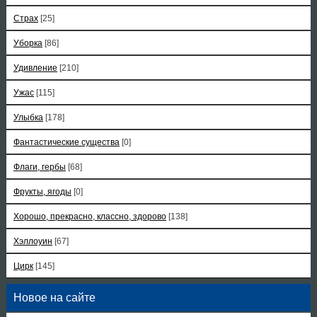
Страх
[25]
Уборка
[86]
Удивление
[210]
Ужас
[115]
Улыбка
[178]
Фантастические существа
[0]
Флаги, гербы
[68]
Фрукты, ягоды
[0]
Хорошо, прекрасно, классно, здорово
[138]
Хэллоуин
[67]
Цирк
[145]
Новое на сайте