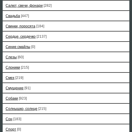
Салют, свечи, фонари
[282]
Свадьба
[447]
Свинки, поросята
[184]
Сердце, сердечко
[2137]
Синие смайлы
[0]
Слезы
[60]
Слоники
[215]
Смех
[219]
Смущение
[91]
Собаки
[923]
Солнышко, солнце
[215]
Сон
[183]
Спорт
[0]