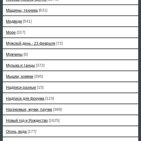
Машины, техника
[631]
Медведи
[541]
Море
[317]
Мужской день - 23 февраля
[72]
Мужчины
[0]
Музыка и танцы
[372]
Мышки, хомяки
[395]
Надписи разные
[15]
Надписи для форума
[123]
Насекомые, жучки, паучки
[389]
Новый год и Рождество
[1625]
Огонь, вода
[177]