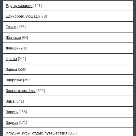
Еда, кулинария
[491]
Единороги, лошади
[73]
Ёжики
[156]
Женские
[84]
Женщины
[0]
Цветы
[211]
Зайцы
[550]
Здоровье
[353]
Зеленые смайлы
[209]
Зима
[641]
Злость
[255]
Зодиак
[171]
Игрушки, игры, отдых, путешествия
[208]