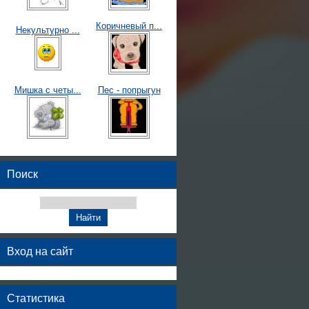
Коричневый п...
Некультурно ...
Мишка с четы...
Пес - попрыгун
Поиск
Вход на сайт
Статистика