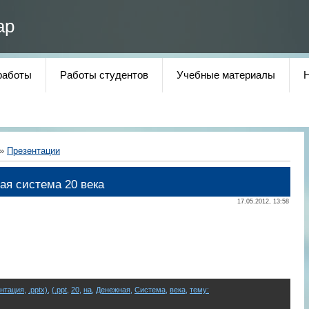
ар
работы
Работы студентов
Учебные материалы
»
Презентации
ая система 20 века
17.05.2012, 13:58
ентация
,
.pptx)
,
(.ppt
,
20
,
на
,
Денежная
,
Система
,
века
,
тему: