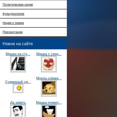
Политические науки
Культурология
Науки о земле
Презентации
Новое на сайте
Мишка на сту...
Мишка с серд...
Морда собаки...
Суеверный см...
Да забить
Мишка плявет...