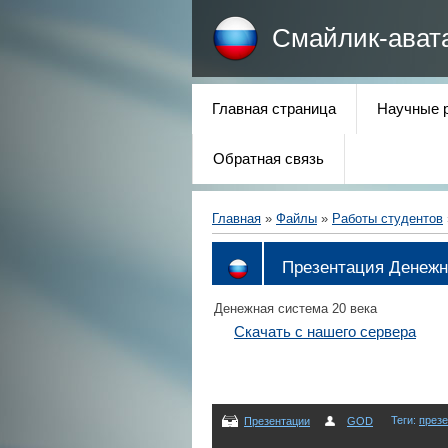
Смайлик-ават
Главная страница
Научные 
Обратная связь
Главная
»
Файлы
»
Работы студентов
Презентация Денежн
Денежная система 20 века
Скачать с нашего сервера
Теги
:
през
Презентации
GOD