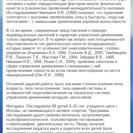
человека служит определяющим фактором многих физических
качеств и психических проявлений жизнедеятельности человека.
Исследованиями Никишина И.В. (1994) показано, что эурисомия
сочетается с высокими проявлением силы и быстроты, тогда как
лептосомия – с наивысшим проявлением аэробной выносливости.
В то же время, современные представления о природе
индивидуальных различий в характере управления движениями
только зарождаются. В то время как вопрос конституциональной
обусловленности тех двигательных качеств (кондиционных),
которые зависят от особенностей энергообеспечения, глубоко
разработан (Корниенко И.А. 1994, Сонькин В.Д., 2000, Тамбовцева
Р.В., Панасюк Т.В., Маслова Г.М., 1994, Зайцева В.В., 1995,
Никишин И.В., 1994, Изаак С.И., 2005), проблема типологии в
сфере управления движениями и связанными с ней
проявлениями ловкости во всем своем многообразии остается
неразрешенной (Лях В.И., 2006).
Основной задачей работы было изучение степени влияния пола,
возраста, типа телосложения, типа нервной системы и
особенностей энергообеспечения на показатели системы
управления движениями младших школьников.
Методика. Обследовали 89 детей 8–10 лет, учащихся школ г.
Москвы, не занимающихся активно спортом. Программа
обследования одного ребенка включала: антропометрию,
психофизиологическое, психомоторное тестирование,
стабилографию, двигательные тесты. Перед началом
исследования педагоги школ и родители всех детей были
ознакомлены с их целями, задачами и процедурами и дали