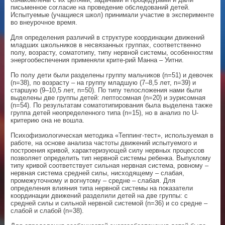
письменное согласие на проведение обследований детей.
Испытуемые (учащиеся школ) принимали участие в эксперименте
во внеурочное время.
Для определения различий в структуре координации движений
младших школьников в несвязанных группах, соответственно
полу, возрасту, соматотипу, типу нервной системы, особенностям
энергообеспечения применяли крите-рий Манна – Уитни.
По полу дети были разделены группу мальчиков (n=51) и девочек
(n=38), по возрасту – на группу младшую (7–8,5 лет, n=39) и
старшую (9–10,5 лет, n=50). По типу телосложения нами были
выделены две группы детей: лептосомная (n=20) и эурисомная
(n=54). По результатам соматотипирования была выделена также
группа детей неопределенного типа (n=15), но в анализ по U-
критерию она не вошла.
Психофизиологическая методика «Теппинг-тест», используемая в
работе, на основе анализа частоты движений испытуемого и
построения кривой, характеризующей силу нервных процессов
позволяет определить тип нервной системы ребенка. Выпуклому
типу кривой соответствует сильная нервная система, ровному –
нервная система средней силы, нисходящему – слабая,
промежуточному и вогнутому – средне – слабая. Для
определения влияния типа нервной системы на показатели
координации движений разделили детей на две группы: с
средней силы и сильной нервной системой (n=36) и со средне –
слабой и слабой (n=38).