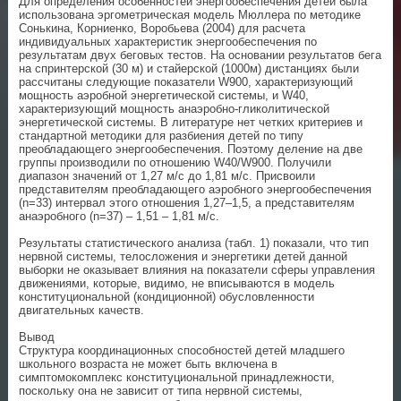
Для определения особенностей энергообеспечения детей была
использована эргометрическая модель Мюллера по методике
Сонькина, Корниенко, Воробьева (2004) для расчета
индивидуальных характеристик энергообеспечения по
результатам двух беговых тестов. На основании результатов бега
на спринтерской (30 м) и стайерской (1000м) дистанциях были
рассчитаны следующие показатели W900, характеризующий
мощность аэробной энергетической системы, и W40,
характеризующий мощность анаэробно-гликолитической
энергетической системы. В литературе нет четких критериев и
стандартной методики для разбиения детей по типу
преобладающего энергообеспечения. Поэтому деление на две
группы производили по отношению W40/W900. Получили
диапазон значений от 1,27 м/с до 1,81 м/с. Присвоили
представителям преобладающего аэробного энергообеспечения
(n=33) интервал этого отношения 1,27–1,5, а представителям
анаэробного (n=37) – 1,51 – 1,81 м/с.
Результаты статистического анализа (табл. 1) показали, что тип
нервной системы, телосложения и энергетики детей данной
выборки не оказывает влияния на показатели сферы управления
движениями, которые, видимо, не вписываются в модель
конституциональной (кондиционной) обусловленности
двигательных качеств.
Вывод
Структура координационных способностей детей младшего
школьного возраста не может быть включена в
симптомокомплекс конституциональной принадлежности,
поскольку она не зависит от типа нервной системы,