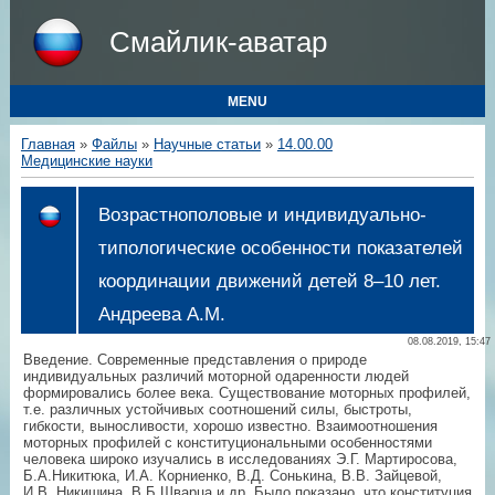
Смайлик-аватар
MENU
Главная
»
Файлы
»
Научные статьи
»
14.00.00
Медицинские науки
Возрастнополовые и индивидуально-
типологические особенности показателей
координации движений детей 8–10 лет.
Андреева А.М.
08.08.2019, 15:47
Введение. Современные представления о природе
индивидуальных различий моторной одаренности людей
формировались более века. Существование моторных профилей,
т.е. различных устойчивых соотношений силы, быстроты,
гибкости, выносливости, хорошо известно. Взаимоотношения
моторных профилей с конституциональными особенностями
человека широко изучались в исследованиях Э.Г. Мартиросова,
Б.А.Никитюка, И.А. Корниенко, В.Д. Сонькина, В.В. Зайцевой,
И.В. Никишина, В.Б.Шварца и др. Было показано, что конституция