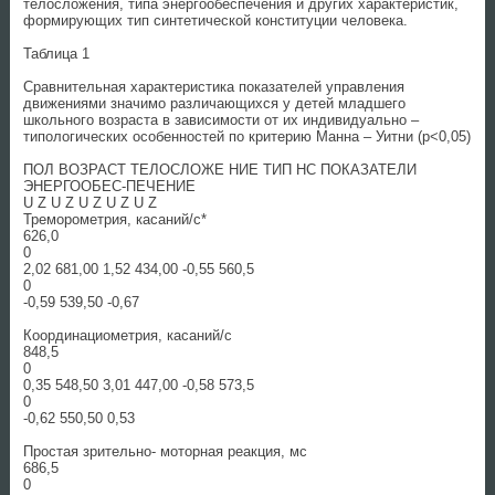
телосложения, типа энергообеспечения и других характеристик,
формирующих тип синтетической конституции человека.
Таблица 1
Сравнительная характеристика показателей управления
движениями значимо различающихся у детей младшего
школьного возраста в зависимости от их индивидуально –
типологических особенностей по критерию Манна – Уитни (p<0,05)
ПОЛ ВОЗРАСТ ТЕЛОСЛОЖЕ НИЕ ТИП НС ПОКАЗАТЕЛИ
ЭНЕРГООБЕС-ПЕЧЕНИЕ
U Z U Z U Z U Z U Z
Треморометрия, касаний/с*
626,0
0
2,02 681,00 1,52 434,00 -0,55 560,5
0
-0,59 539,50 -0,67
Координациометрия, касаний/с
848,5
0
0,35 548,50 3,01 447,00 -0,58 573,5
0
-0,62 550,50 0,53
Простая зрительно- моторная реакция, мс
686,5
0