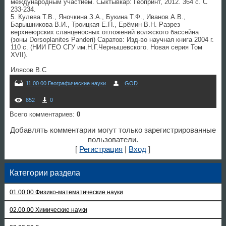
международным участием. Сыктывкар: Геопринт, 2012. 364 с. С
233-234.
5. Кулева Т.В., Яночкина З.А., Букина Т.Ф., Иванов А.В.,
Барышникова В.И., Троицкая Е.П., Ерёмин В.Н. Разрез
верхнеюрских сланценосных отложений волжского бассейна
(зоны Dorsoplanites Panderi) Саратов: Изд-во научная книга 2004 г.
110 с. (НИИ ГЕО СГУ им.Н.Г.Чернышевского. Новая серия Том
XVII).
Илясов В.С
11.00.00 Географические науки
GOD
852
0
Всего комментариев
:
0
Добавлять комментарии могут только зарегистрированные
пользователи.
[
Регистрация
|
Вход
]
Категории раздела
01.00.00 Физико-математические науки
02.00.00 Химические науки