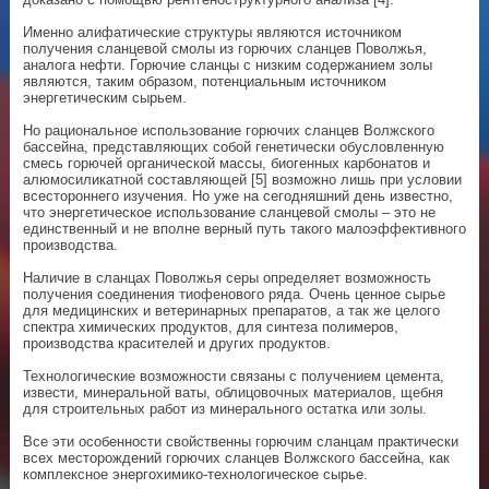
Именно алифатические структуры являются источником
получения сланцевой смолы из горючих сланцев Поволжья,
аналога нефти. Горючие сланцы с низким содержанием золы
являются, таким образом, потенциальным источником
энергетическим сырьем.
Но рациональное использование горючих сланцев Волжского
бассейна, представляющих собой генетически обусловленную
смесь горючей органической массы, биогенных карбонатов и
алюмосиликатной составляющей [5] возможно лишь при условии
всестороннего изучения. Но уже на сегодняшний день известно,
что энергетическое использование сланцевой смолы – это не
единственный и не вполне верный путь такого малоэффективного
производства.
Наличие в сланцах Поволжья серы определяет возможность
получения соединения тиофенового ряда. Очень ценное сырье
для медицинских и ветеринарных препаратов, а так же целого
спектра химических продуктов, для синтеза полимеров,
производства красителей и других продуктов.
Технологические возможности связаны с получением цемента,
извести, минеральной ваты, облицовочных материалов, щебня
для строительных работ из минерального остатка или золы.
Все эти особенности свойственны горючим сланцам практически
всех месторождений горючих сланцев Волжского бассейна, как
комплексное энергохимико-технологическое сырье.