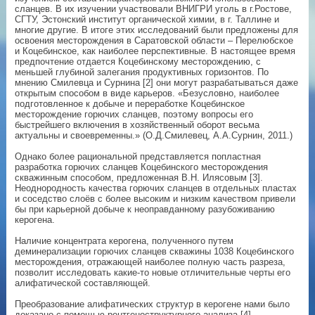
сланцев. В их изучении участвовали ВНИГРИ уголь в г.Ростове,
СГТУ, Эстонский институт органической химии, в г. Таллине и
многие другие. В итоге этих исследований были предложены для
освоения месторождения в Саратовской области – Перелюбское
и Коцебинское, как наиболее перспективные. В настоящее время
предпочтение отдается Коцебинскому месторождению, с
меньшей глубиной залегания продуктивных горизонтов. По
мнению Смилевца и Сурнина [2] они могут разрабатываться даже
открытым способом в виде карьеров. «Безусловно, наиболее
подготовленное к добыче и переработке Коцебинское
месторождение горючих сланцев, поэтому вопросы его
быстрейшего включения в хозяйственный оборот весьма
актуальны и своевременны.» (О.Д.Смилевец, А.А.Сурнин, 2011.)
Однако более рациональной представляется попластная
разработка горючих сланцев Коцебинского месторождения
скважинным способом, предложенная В.Н. Илясовым [3].
Неоднородность качества горючих сланцев в отдельных пластах
и соседство слоёв с более высоким и низким качеством привели
бы при карьерной добыче к неоправданному разубоживанию
керогена.
Наличие концентрата керогена, полученного путем
деминерализации горючих сланцев скважины 1038 Коцебинского
месторождения, отражающей наиболее полную часть разреза,
позволит исследовать какие-то новые отличительные черты его
алифатической составляющей.
Преобразование алифатических структур в керогене нами было
доказано с помощью рентгеноструктурного анализа [4].