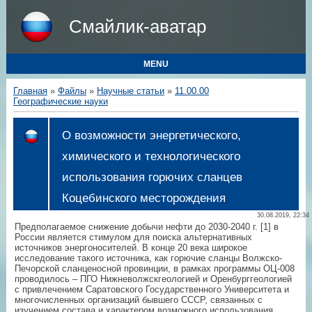
Смайлик-аватар
MENU
Главная
»
Файлы
»
Научные статьи
»
11.00.00
Географические науки
О возможности энергетического,
химического и технологического
использования горючих сланцев
Коцебинского месторождения
30.08.2019, 22:34
Предполагаемое снижение добычи нефти до 2030-2040 г. [1] в
России является стимулом для поиска альтернативных
источников энергоносителей. В конце 20 века широкое
исследование такого источника, как горючие сланцы Волжско-
Печорской сланценосной провинции, в рамках программы ОЦ-008
проводилось – ПГО Нижневолжскгеологией и Оренбурггеологией
с привлечением Саратовского Государственного Университета и
многочисленных организаций бывшего СССР, связанных с
изучением состава и характером возможного использования