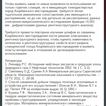
Чтобы выявить какие-то новые возможности использования не
только горючих сланцев, но и вмещающих тонкодисперсных
пород Коцебинского месторождения, требуется более
тщательное ревизионное сопоставление уже имеющихся в
распоряжении, но до сих пор детально не рассмотренных данных
электронно-микроскопического исследования фракции <0,001
мм., дифрактограмм (данных рентгеноструктурного анализа).
Требуется провести повторное изучение шлифов из скважины
Коцебинского месторождения после ревизии электроники и
рентгеноструктурного анализа, чтобы оценить изменчивость
оптических и рентгеноструктурных свойств всего разреза
сланценосной толщи Коцебинского месторождения и выявить
пласты интересные в отношении их целенаправленного
использования.
Литература:
1. Леонард Р.С. Истощение нефтяных ресурсов и грядущая эпоха
природного газа // Нефтяные технологии 2002. № 1 С. 5-11.
2. Смилевец О.Д, Сурнин А.А Минеральные ресурсы Саратовской
области. Инженерно-геологические изыскания в строительстве. –
СГТУ, 2011. С. 28-38.
3. Способ скважинной добычи твердых полезных ископаемых и
устройства для его осуществления / Илясов В.Н., Малин Б.Г и
др. Патент РФ на изобретение выдан 16.11.1991 г.
4. Букина Т.Ф., Яночкина З.А., Илясов В.С. Кристаллическое и
твердое некристаллическое состояние минерального вещества:
проблемы структурирования, упорядочения и эволюции
структуры: Материалы минералогического семинара с