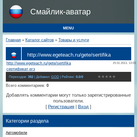
Смайлик-аватар
MENU
Главная
»
Каталог сайтов
»
Товары и услуги
http://www.egeteach.ru/gete/sertifika
http://www.egeteach.ru/gete/sertifika
25.01.2013, 13:03
сертификат егэ
Переходов
:
392
|
Добавил
:
GOD
|
Рейтинг
:
0.0
/
0
Всего комментариев
:
0
Добавлять комментарии могут только зарегистрированные
пользователи.
[
Регистрация
|
Вход
]
Категории раздела
Автомобили