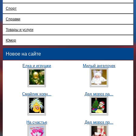
Спорт
Справки
Товары и услуги
Юмор
Новое на сайте
Елка и игрушки
Милый ангелочек
Смайлик корн...
Дед мороз ра...
На счастье
Дед мороз пр...